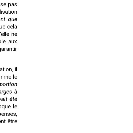
ose pas
lisation
ent que
ue cela
elle ne
ble aux
arantir
tion, il
omme le
portion
arges à
ait été
sque le
penses,
nt être