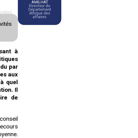
AMILHAT
Directeur du
Département
CHIERS
éthique des
affaires
vités
isant à
itiques
ndu par
les aux
 à quel
ion. Il
ire de
conseil
 recours
oyenne.