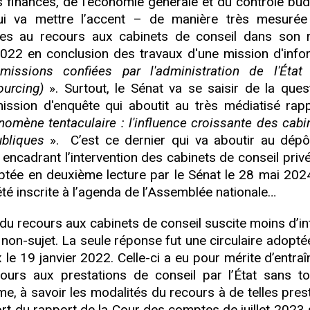
s finances, de l’économie générale et du contrôle bud
qui va mettre l’accent – de manière très mesuré
iées au recours aux cabinets de conseil dans son 
2022 en conclusion des travaux d'une mission d'info
 missions confiées par l'administration de l'Éta
ourcing)
». Surtout, le Sénat va se saisir de la ques
ission d'enquête qui aboutit au très médiatisé rap
nomène tentaculaire : l'influence croissante des cabi
ubliques
». C’est ce dernier qui va aboutir au dépô
e encadrant l’intervention des cabinets de conseil pri
optée en deuxième lecture par le Sénat le 28 mai 2024
été inscrite à l’agenda de l’Assemblée nationale…
t du recours aux cabinets de conseil suscite moins d’in
n-sujet. La seule réponse fut une circulaire adoptée
le 19 janvier 2022. Celle-ci a eu pour mérite d’entraî
urs aux prestations de conseil par l’État sans to
e, à savoir les modalités du recours à de telles prest
rt du rapport de la Cour des comptes de juillet 2023