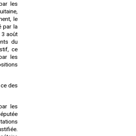
par les
taine,
ent, le
é par la
 3 août
ents du
tif, ce
par les
sitions
ice des
par les
députée
tations
tifiée.