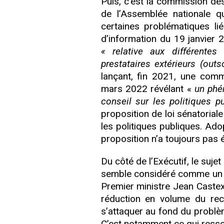
Puis, c’est la commission de
de l’Assemblée nationale 
certaines problématiques l
d’information du 19 janvier 
« relative aux différentes
prestataires extérieurs (outs
lançant, fin 2021, une comm
mars 2022 révélant «
un phé
conseil sur les politiques p
proposition de loi sénatorial
les politiques publiques. Ad
proposition n’a toujours pas 
Du côté de l’Exécutif, le suje
semble considéré comme un no
Premier ministre Jean Castex 
réduction en volume du reco
s’attaquer au fond du problèm
C’est notamment ce qui resso