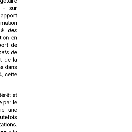
gétaire
e – sur
rapport
rmation
t à des
tion en
port de
nets de
t de la
vés dans
, cette
térêt et
 par le
ner une
utefois
ations.
 sur «
le