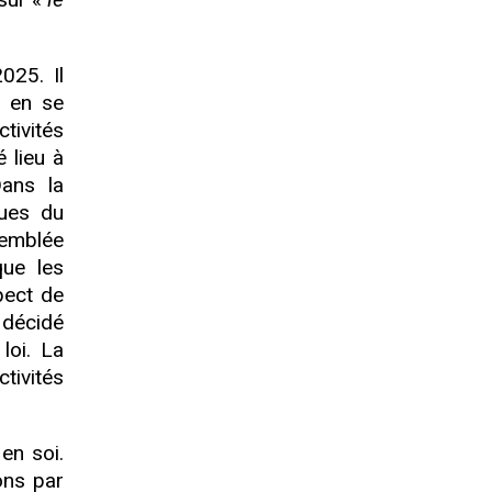
025. Il
l en se
tivités
é lieu à
Dans la
lues du
semblée
que les
pect de
a décidé
loi. La
tivités
en soi.
ons par