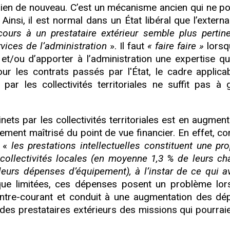
rien de nouveau. C’est un mécanisme ancien qui ne p
 Ainsi, il est normal dans un État libéral que l’externa
ecours à un prestataire extérieur semble plus pertin
rvices de l’administration
». Il faut
« faire faire »
lorsq
et/ou d’apporter à l’administration une expertise qu’
 les contrats passés par l'État, le cadre applica
r les collectivités territoriales ne suffit pas à g
nets par les collectivités territoriales est en augmenta
ement maîtrisé du point de vue financier. En effet, c
, «
les prestations intellectuelles constituent une pro
llectivités locales (en moyenne 1,3 % de leurs ch
leurs dépenses d’équipement), à l’instar de ce qui av
ue limitées, ces dépenses posent un problème lor
ontre-courant et conduit à une augmentation des dé
des prestataires extérieurs des missions qui pourraie