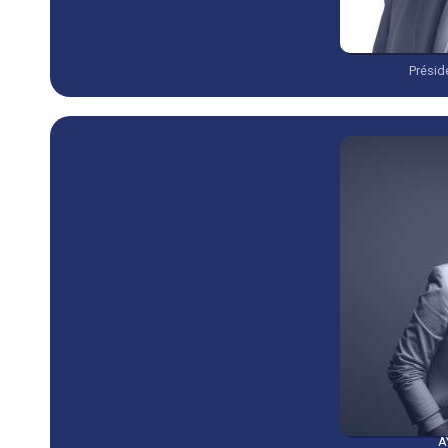
Présid
A