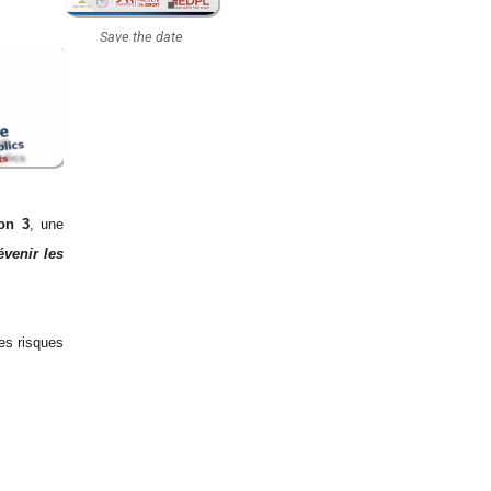
Save the date
on 3
, une
révenir les
les risques