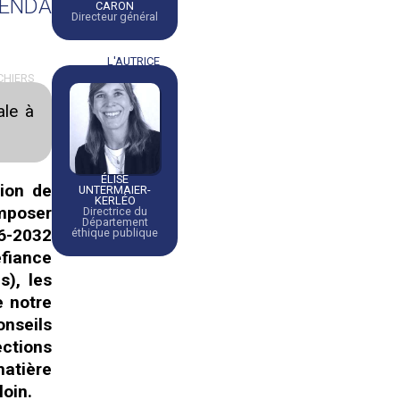
GENDA
CARON
Directeur général
L'AUTRICE
CHIERS
ale à
ÉLISE
tion de
UNTERMAIER-
KERLÉO
imposer
Directrice du
Département
6-2032
éthique publique
éfiance
s), les
e notre
nseils
ctions
atière
loin.