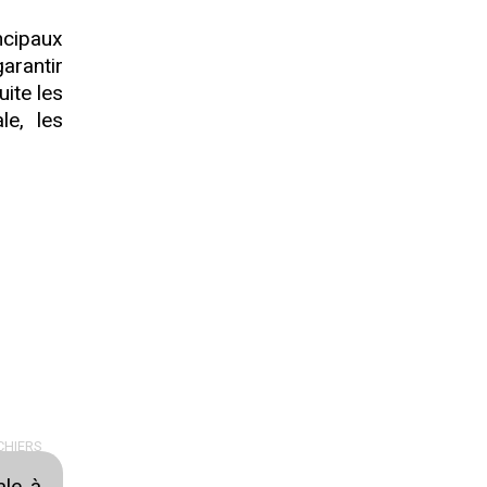
ncipaux
garantir
uite les
le, les
CHIERS
ale à