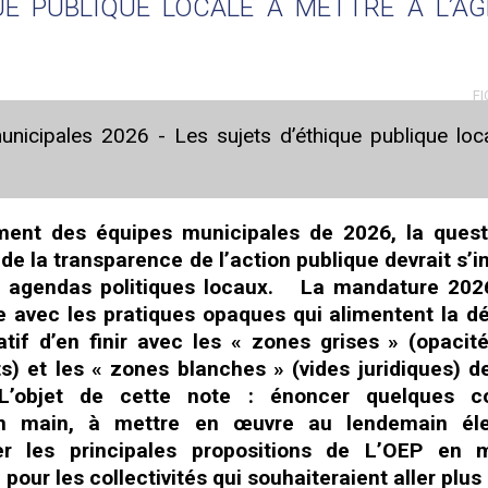
UE PUBLIQUE LOCALE À METTRE À L’A
FI
nicipales 2026 - Les sujets d’éthique publique loc
ement des équipes municipales de 2026, la ques
 de la transparence de l’action publique devrait s’
s agendas politiques locaux. La mandature 202
e avec les pratiques opaques qui alimentent la d
atif d’en finir avec les « zones grises » (opacité
s) et les « zones blanches » (vides juridiques) d
’objet de cette note : énoncer quelques co
en main, à mettre en œuvre au lendemain éle
er les principales propositions de L’OEP en m
pour les collectivités qui souhaiteraient aller plus 