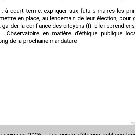
 : à court terme, expliquer aux futurs maires les pri
 mettre en place, au lendemain de leur élection, pour 
t garder la confiance des citoyens (I). Elle reprend ens
 L’Observatoire en matière d’éthique publique loca
long de la prochaine mandature
FI
nicipales 2026 - Les sujets d’éthique publique loc