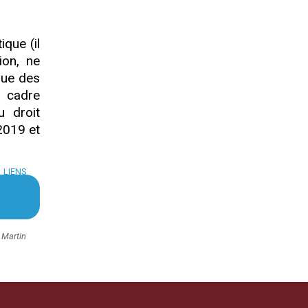
ique (il
ion, ne
que des
n cadre
u droit
 2019 et
LIENS
 Martin