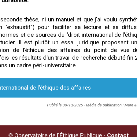
a durabilité.
 seconde thèse, ni un manuel et que j'ai voulu synthét
n "exhaustif") pour faciliter sa lecture et sa diffus
ormes et de sources du "droit international de l'éthi
tudier. Il est plutôt un essai juridique proposant u
sion de l'éthique des affaires du point de vue d
a fois les résultats d'un travail de recherche débuté fin
ns un cadre péri-universitaire.
nternational de l'éthique des affaires
Publié le 30/10/2025 ∙ Média de publication : Mare &
© Observatoire de l'Éthique Publique -
Contact