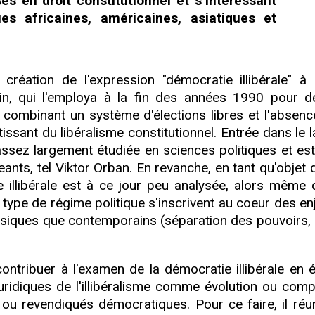
sés en droit constitutionnel et s’intéressant
ques africaines, américaines, asiatiques et
a création de l'expression "démocratie illibérale" à
ain, qui l'employa à la fin des années 1990 pour d
s combinant un système d'élections libres et l'absenc
otissant du libéralisme constitutionnel. Entrée dans le
i assez largement étudiée en sciences politiques et e
ants, tel Viktor Orban. En revanche, en tant qu'objet 
ie illibérale est à ce jour peu analysée, alors même 
 type de régime politique s'inscrivent au coeur des en
lassiques que contemporains (séparation des pouvoirs, 
ntribuer à l'examen de la démocratie illibérale en é
juridiques de l'illibéralisme comme évolution ou com
ou revendiqués démocratiques. Pour ce faire, il réuni