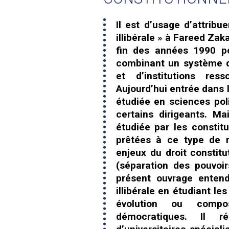
Il est d’usage d’attribu
illibérale » à Fareed Zak
fin des années 1990 po
combinant un système d’
et d’institutions ress
Aujourd’hui entrée dans 
étudiée en sciences pol
certains dirigeants. Ma
étudiée par les constitu
prêtées à ce type de r
enjeux du droit constit
(séparation des pouvoir
présent ouvrage enten
illibérale en étudiant le
évolution ou compo
démocratiques. Il r