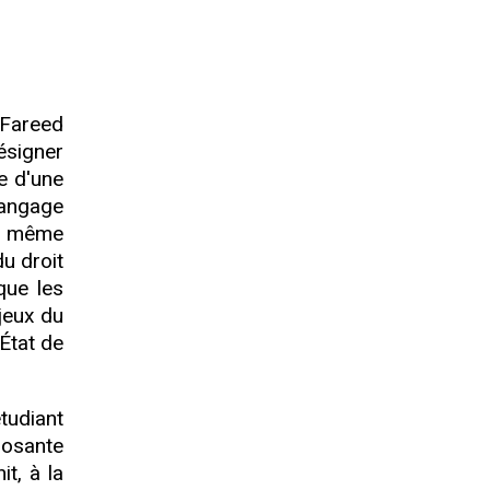
 Fareed
ésigner
e d'une
 langage
st même
du droit
que les
jeux du
État de
tudiant
posante
t, à la