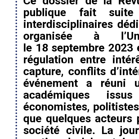
Ce dossier de la Revue française d’administration publique fait suite à une journée d’études interdisciplinaires dédiée à cette même thématique, organisée à l’Université Paris Nanterre le 18 septembre 2023 et intitulée « L’économie de la régulation entre intérêt public et intérêts privés : capture, conflits d’intérêts et revolving doors ». Cet événement a réuni une quinzaine d’intervenants académiques issus des sciences sociales, économistes, politistes, juristes et sociologues, ainsi que quelques acteurs publics et représentants de la société civile. La journée d’études a bénéficié du soutien du laboratoire EconomiX (UMR CNRS 7235) et de l’Observatoire de l’éthique publique, think tank transpartisan fondé par l’ancien député René Dosière et dont plusieurs membres ont participé à l’événement. Les contributions académiques réunies dans ce numéro adoptent des approches et des méthodologies variées issues de différentes disciplines. Sont ainsi représentées en particulier la science économique – que ce soit dans une approche institutionnaliste ou plus microéconomique –, les mathématiques appliquées et les statistiques, et le droit public. Le dossier est aussi conçu dans une perspective de complémentarité et de dialogue entre la recherche et l’action publique. Trois entretiens ont ainsi été menés avec des professionnels ayant, par leurs expériences passées et leur position actuelle, un point de vue privilégié pour analyser la question des conflits d’intérêts entre secteur public et acteurs privés en France et en Europe. Nous tenons à remercier Jean-François Bohnert, procureur de la République au sein du Parquet national financier (PNF), Didier Migaud, président de la Haute Autorité pour la transparence de la vie publique (HATVP) [4], et Thierry Philipponnat, chef économiste de l’ONG Finance Watch, d’avoir accepté de témoigner en répondant à nos questions. Dans son article, Jean-François Kerléo, professeur de droit public à l’Université Aix-Marseille, propose en guise d’ouverture une réflexion d’ensemble sur le droit des représentants d’intérêts, lesquels n’ont été définis en France qu’avec la loi « Sapin 2 » du 9 décembre 2016, le droit français restant auparavant silencieux sur ces questions parfois considérées avec méfiance par le monde académique et politique tant que la représentation parlementaire, ou plus largement électorale, est considérée comme la seule légitime. « La reconnaissance du lobbying », explique Jean-François Kerléo, « constitue alors pour la France une rupture culturelle ». Pour contenir ce qu’il analyse comme la « vague submersive du lobbying », le contrôle de ce dernier a été externalisé et confié à une autorité publique indépendante : la Haute Autorité pour la transparence de la vie publique (HATVP). L’auteur examine d’abord les trois critères de définition du lobbying par la loi Sapin 2 : représentation, intérêts et influence. Il étudie ensuite le contrôle, qui se révèle imparfait, des deux obligations qui sont supposées encadrer le lobbying : la transparence, soit la visibilité des actions ; et l’intégrité, soit la déontologie des acteurs. Il conclut sur la déstabilisation de « notre imaginaire politique et juridique » qui est ici à l’œuvre : la contribution privée à la fabrication de la loi, a fortiori quand cette participation particulière est reconnue par le droit général, trouble, voire défait, la distinction classique des sphères publique et privée. Didier Migaud, président de la Haute Autorité pour la transparence de la vie publique, revient justement sur le contrôle des représentants d’intérêts dans l’entretien qu’il nous a accordé. Il propose également un bilan aux dix ans de la Haute Autorité, lancée en 2013 à la suite de « l’affaire Cahuzac », évoque les enjeux à venir comme ceux sur les ingérences étrangères, et fait des propositions pour améliorer le dispositif français en faveur de la transparence et de la lutte contre la corruption. Didier Migaud avance notamment l’idée que la HATVP, en tant qu’autorité administrative indépendante, soit dotée d’un pouvoir de sanction à l’égard de celles et ceux qui ne se conforment pas à leurs obligations déclaratives. Par ailleurs, le président de la Haute Autorité insiste sur la nécessité de mettre l’enjeu de la probité publique tout en haut de l’agenda politique, pour renouer la confiance des citoyens dans l