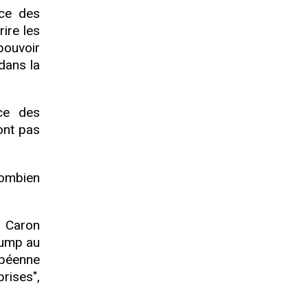
nce des
rire les
pouvoir
 dans la
ce des
ont pas
combien
. Caron
Trump au
opéenne
rises",