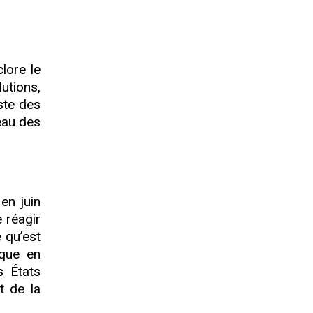
lore le
tions,
iste des
veau des
en juin
 réagir
 qu’est
oque en
s États
t de la