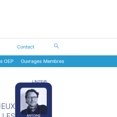
Contact
es OEP
Ouvrages Membres
L'AUTEUR
IEUX
LES
ANTOINE