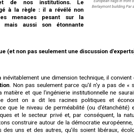
European flags in front o
et de nos institutions. Le
Berlaymont building Par a
é à la règle : il a révélé non
 des menaces pesant sur la
n mais aussi son étonnante
ue (et non pas seulement une discussion d'experts
a inévitablement une dimension technique, il convient 
tion
. Non pas seulement parce qu'il n'y a pas de « s
a matière et que l’ingénierie institutionnelle ne saurai
e dont on a dit les racines politiques et écon
e que le niveau de perméabilité (ou d’étanchéité) e
iques et le secteur privé et, par conséquent, la nat
ons construire autour de la démocratie européenne, 
s des uns et des autres, qu’ils soient libéraux, écolo