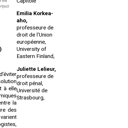
Capitole
f the
rtjazz
Emilia Korkea-
aho,
professeure de
droit de l'Union
européenne,
)
University of
Eastern Finland,
Juliette Lelieur,
d’éviter
professeure de
olution
droit pénal,
t à elle
Université de
omiques
Strasbourg,
ntre la
ure des
varient
gistes,