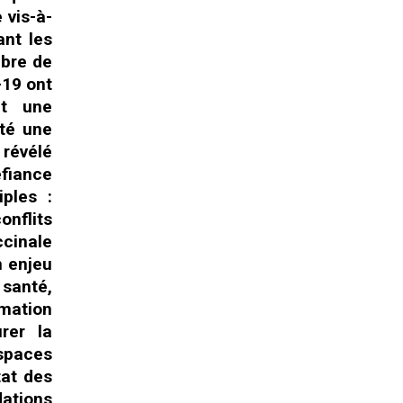
 vis-à-
ant les
mbre de
-19 ont
et une
ité une
 révélé
éfiance
iples :
onflits
cinale
n enjeu
 santé,
rmation
rer la
espaces
tat des
dations