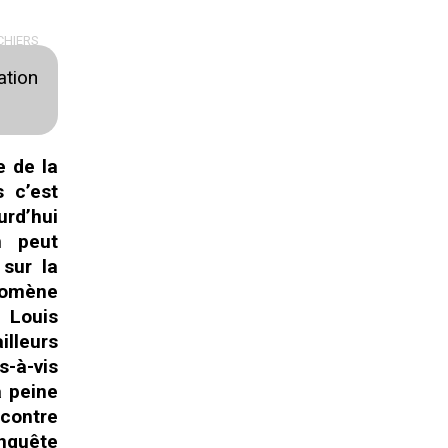
CHIERS
ation
e de la
s c’est
urd’hui
n peut
 sur la
énomène
r Louis
illeurs
s-à-vis
à peine
 contre
enquête