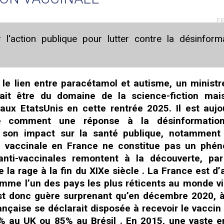
FI
l'action publique pour lutter contre la désinform
le lien entre paracétamol et autisme, un ministr
rait être du domaine de la science-fiction mai
 aux EtatsUnis en cette rentrée 2025. Il est aujo
e comment une réponse à la désinformatio
er son impact sur la santé publique, notamment
ion vaccinale en France ne constitue pas un ph
 anti-vaccinales remontent à la découverte, pa
 la rage à la fin du XIXe siècle . La France est d’a
me l’un des pays les plus réticents au monde vi
’est donc guère surprenant qu’en décembre 2020, 
ançaise se déclarait disposée à recevoir le vaccin
5% au UK ou 85% au Brésil . En 2015, une vaste 