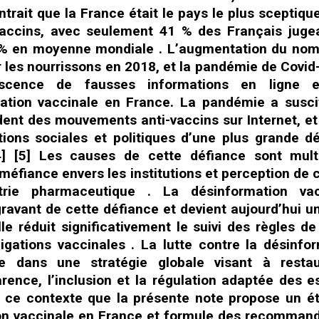
ait que la France était le pays le plus sceptique
vaccins, avec seulement 41 % des Français juge
9 % en moyenne mondiale . L’augmentation du no
r les nourrissons en 2018, et la pandémie de Covid
scence de fausses informations en ligne 
sitation vaccinale en France. La pandémie a susc
ent des mouvements anti-vaccins sur Internet, et
tions sociales et politiques d’une plus grande d
[4] [5] Les causes de cette défiance sont mult
méfiance envers les institutions et perception de c
ustrie pharmaceutique . La désinformation vac
ravant de cette défiance et devient aujourd’hui u
le réduit significativement le suivi des règles de
gations vaccinales . La lutte contre la désinfo
ire dans une stratégie globale visant à restau
rence, l’inclusion et la régulation adaptée des 
 ce contexte que la présente note propose un é
ion vaccinale en France et formule des recomman